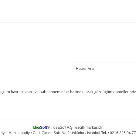
um hayranlıktan , ve babaannemin bir hazine olarak gördüğüm dantellerinden ilh
Idea
Soft
®
, IdeaSoft A.Ş. tescilli markasıdır.
riyet Mah. Libadiye Cad. Çimen Sok. No:2 Üsküdar / İstanbul
Tel. :
0216 326 04 77