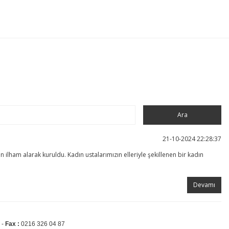
21-10-2024 22:28:37
am alarak kuruldu. Kadın ustalarımızın elleriyle şekillenen bir kadın
Devamı
 -
Fax :
0216 326 04 87