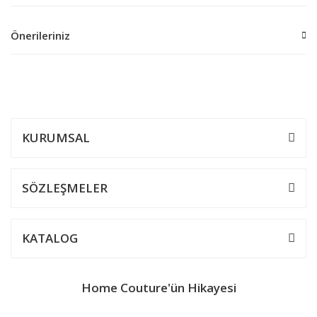
Önerileriniz
Bu ürüne ilk yorumu siz yapın!
Bu ürünün fiyat bilgisi, resim, ürün açıklamalarında ve diğer
konularda yetersiz gördüğünüz noktaları öneri formunu kullanarak
Yorum Yaz
tarafımıza iletebilirsiniz.
Görüş ve önerileriniz için teşekkür ederiz.
KURUMSAL
Ürün resmi kalitesiz, bozuk veya görüntülenemiyor.
Ürün açıklamasında eksik bilgiler bulunuyor.
SÖZLEŞMELER
Ürün bilgilerinde hatalar bulunuyor.
Ürün fiyatı diğer sitelerden daha pahalı.
KATALOG
Bu ürüne benzer farklı alternatifler olmalı.
Home Couture'ün Hikayesi