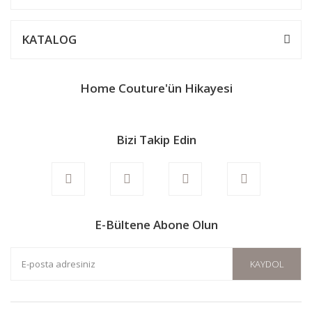
Ürün bilgilerinde hatalar bulunuyor.
Ürün fiyatı diğer sitelerden daha pahalı.
KATALOG
Bu ürüne benzer farklı alternatifler olmalı.
Home Couture'ün Hikayesi
Bizi Takip Edin
Gönder
E-Bültene Abone Olun
KAYDOL