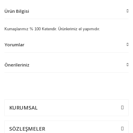
Ürün Bilgisi
Kumaşlarımız % 100 Ketendir. Ürünlerimiz el yapımıdır.
Yorumlar
Önerileriniz
Bu ürüne ilk yorumu siz yapın!
Bu ürünün fiyat bilgisi, resim, ürün açıklamalarında ve diğer
konularda yetersiz gördüğünüz noktaları öneri formunu kullanarak
Yorum Yaz
tarafımıza iletebilirsiniz.
Görüş ve önerileriniz için teşekkür ederiz.
KURUMSAL
Ürün resmi kalitesiz, bozuk veya görüntülenemiyor.
Ürün açıklamasında eksik bilgiler bulunuyor.
SÖZLEŞMELER