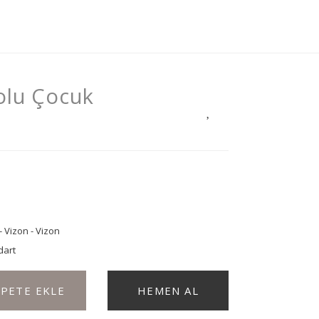
olu Çocuk
- Vizon - Vizon
dart
EPETE EKLE
HEMEN AL