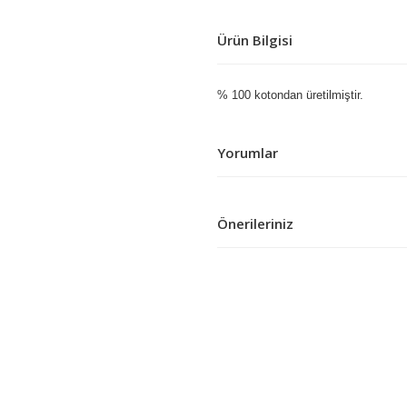
Ürün Bilgisi
% 100 kotondan üretilmiştir.
Yorumlar
Bu ür
Önerileriniz
Bu ürünün fiyat bilgisi, resim, ürü
gördüğünüz noktaları öneri formunu
Görüş ve önerileriniz için teşekkür
Ürün resmi kalitesiz, bozuk vey
Ürün açıklamasında eksik bilgile