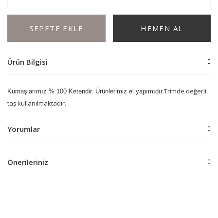
SEPETE EKLE
HEMEN AL
Ürün Bilgisi
Trimde değerli
Kumaşlarımız % 100 Ketendir. Ürünlerimiz el yapımıdır.
taş kullanılmaktadır.
Yorumlar
Önerileriniz
Bu ürüne ilk yorumu siz yapın!
Bu ürünün fiyat bilgisi, resim, ürün açıklamalarında ve diğer
konularda yetersiz gördüğünüz noktaları öneri formunu kullanarak
Yorum Yaz
tarafımıza iletebilirsiniz.
Görüş ve önerileriniz için teşekkür ederiz.