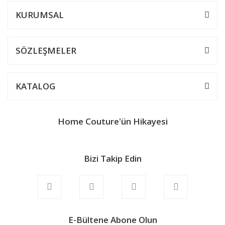
KURUMSAL
Ürün resmi kalitesiz, bozuk veya görüntülenemiyor.
Ürün açıklamasında eksik bilgiler bulunuyor.
SÖZLEŞMELER
Ürün bilgilerinde hatalar bulunuyor.
Ürün fiyatı diğer sitelerden daha pahalı.
KATALOG
Bu ürüne benzer farklı alternatifler olmalı.
Home Couture'ün Hikayesi
Bizi Takip Edin
Gönder
E-Bültene Abone Olun