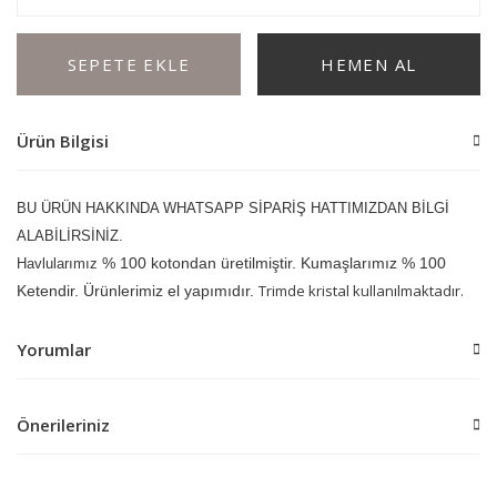
SEPETE EKLE
HEMEN AL
Ürün Bilgisi
BU ÜRÜN HAKKINDA WHATSAPP SİPARİŞ HATTIMIZDAN BİLGİ
ALABİLİRSİNİZ.
% 100 kotondan üretilmiştir. Kumaşlarımız % 100
Havlularımız
Trimde kristal kullanılmaktadır.
Ketendir. Ürünlerimiz el yapımıdır.
Yorumlar
Önerileriniz
Bu ürüne ilk yorumu siz yapın!
Bu ürünün fiyat bilgisi, resim, ürün açıklamalarında ve diğer
konularda yetersiz gördüğünüz noktaları öneri formunu kullanarak