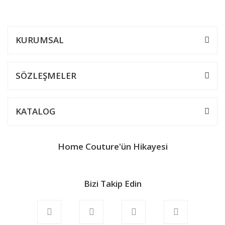
Yorum Yaz
tarafımıza iletebilirsiniz.
Görüş ve önerileriniz için teşekkür ederiz.
KURUMSAL
Ürün resmi kalitesiz, bozuk veya görüntülenemiyor.
Ürün açıklamasında eksik bilgiler bulunuyor.
SÖZLEŞMELER
Ürün bilgilerinde hatalar bulunuyor.
Ürün fiyatı diğer sitelerden daha pahalı.
KATALOG
Bu ürüne benzer farklı alternatifler olmalı.
Home Couture'ün Hikayesi
Bizi Takip Edin
Gönder