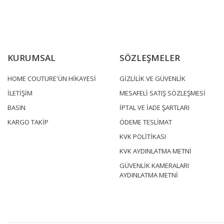
KURUMSAL
SÖZLEŞMELER
HOME COUTURE'ÜN HİKAYESİ
GİZLİLİK VE GÜVENLİK
İLETİŞİM
MESAFELİ SATIŞ SÖZLEŞMESİ
BASIN
İPTAL VE İADE ŞARTLARI
KARGO TAKİP
ÖDEME TESLİMAT
KVK POLİTİKASI
KVK AYDINLATMA METNİ
GÜVENLİK KAMERALARI
AYDINLATMA METNİ