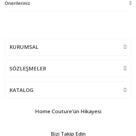
Önerileriniz
Bu ürüne ilk yorumu siz yapın!
Bu ürünün fiyat bilgisi, resim, ürün açıklamalarında ve diğer
konularda yetersiz gördüğünüz noktaları öneri formunu kullanarak
Yorum Yaz
tarafımıza iletebilirsiniz.
Görüş ve önerileriniz için teşekkür ederiz.
KURUMSAL
Ürün resmi kalitesiz, bozuk veya görüntülenemiyor.
Ürün açıklamasında eksik bilgiler bulunuyor.
SÖZLEŞMELER
Ürün bilgilerinde hatalar bulunuyor.
Ürün fiyatı diğer sitelerden daha pahalı.
KATALOG
Bu ürüne benzer farklı alternatifler olmalı.
Home Couture'ün Hikayesi
Bizi Takip Edin