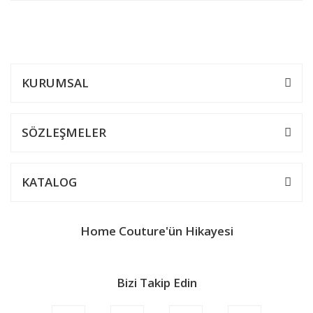
Bu ürünün fiyat bilgisi, resim, ürün açıklamalarında ve diğer
konularda yetersiz gördüğünüz noktaları öneri formunu kullanarak
Yorum Yaz
tarafımıza iletebilirsiniz.
Görüş ve önerileriniz için teşekkür ederiz.
KURUMSAL
Ürün resmi kalitesiz, bozuk veya görüntülenemiyor.
Ürün açıklamasında eksik bilgiler bulunuyor.
SÖZLEŞMELER
Ürün bilgilerinde hatalar bulunuyor.
Ürün fiyatı diğer sitelerden daha pahalı.
KATALOG
Bu ürüne benzer farklı alternatifler olmalı.
Home Couture'ün Hikayesi
Bizi Takip Edin
Gönder