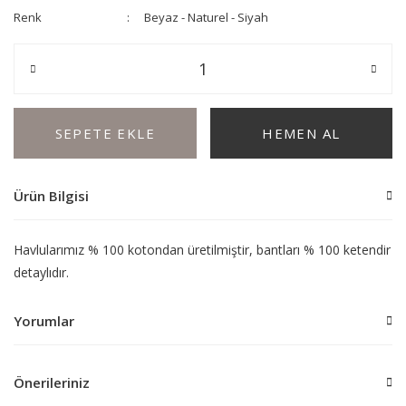
Renk
Beyaz - Naturel - Siyah
SEPETE EKLE
HEMEN AL
Ürün Bilgisi
Havlularımız
% 100 kotondan üretilmiştir, bantları % 100 ketendir v
detaylıdır.
Yorumlar
Önerileriniz
Bu ürüne ilk yorumu siz yapın!