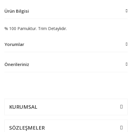
Ürün Bilgisi
% 100 Pamuktur. Trim Detaylıdır.
Yorumlar
Önerileriniz
Bu ürüne ilk yorumu siz yapın!
Bu ürünün fiyat bilgisi, resim, ürün açıklamalarında ve diğer
konularda yetersiz gördüğünüz noktaları öneri formunu kullanarak
Yorum Yaz
tarafımıza iletebilirsiniz.
Görüş ve önerileriniz için teşekkür ederiz.
KURUMSAL
Ürün resmi kalitesiz, bozuk veya görüntülenemiyor.
Ürün açıklamasında eksik bilgiler bulunuyor.
SÖZLEŞMELER