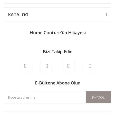
Ürün bilgilerinde hatalar bulunuyor.
Ürün fiyatı diğer sitelerden daha pahalı.
KATALOG
Bu ürüne benzer farklı alternatifler olmalı.
Home Couture'ün Hikayesi
Bizi Takip Edin
Gönder
E-Bültene Abone Olun
KAYDOL