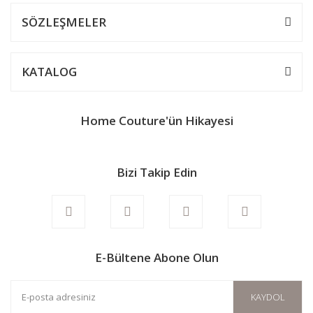
Ürün açıklamasında eksik bilgiler bulunuyor.
SÖZLEŞMELER
Ürün bilgilerinde hatalar bulunuyor.
Ürün fiyatı diğer sitelerden daha pahalı.
KATALOG
Bu ürüne benzer farklı alternatifler olmalı.
Home Couture'ün Hikayesi
Bizi Takip Edin
Gönder
E-Bültene Abone Olun
KAYDOL