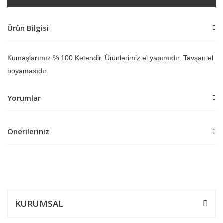
Ürün Bilgisi
Kumaşlarımız % 100 Ketendir. Ürünlerimiz el yapımıdır. Tavşan el
boyamasıdır.
Yorumlar
Önerileriniz
Bu ürüne ilk yorumu siz yapın!
Bu ürünün fiyat bilgisi, resim, ürün açıklamalarında ve diğer
konularda yetersiz gördüğünüz noktaları öneri formunu kullanarak
Yorum Yaz
tarafımıza iletebilirsiniz.
Görüş ve önerileriniz için teşekkür ederiz.
KURUMSAL
Ürün resmi kalitesiz, bozuk veya görüntülenemiyor.